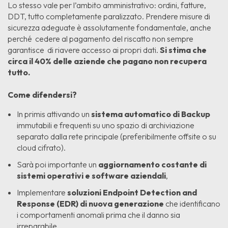
Lo stesso vale per l’ambito amministrativo: ordini, fatture,
DDT, tutto completamente paralizzato. Prendere misure di
sicurezza adeguate è assolutamente fondamentale, anche
perché cedere al pagamento del riscatto non sempre
garantisce di riavere accesso ai propri dati.
Si stima che
circa il 40% delle aziende che pagano non recupera
tutto.
Come difendersi?
In primis attivando un
sistema automatico di Backup
immutabili e frequenti su uno spazio di archiviazione
separato dalla rete principale (preferibilmente offsite o su
cloud cifrato).
Sarà poi importante un
aggiornamento costante di
sistemi operativi e software aziendali
,
Implementare
soluzioni Endpoint Detection and
Response (EDR) di nuova generazione
che identificano
i comportamenti anomali prima che il danno sia
irreparabile.