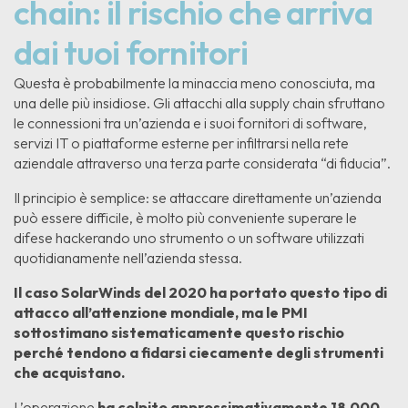
chain: il rischio che arriva
dai tuoi fornitori
Questa è probabilmente la minaccia meno conosciuta, ma
una delle più insidiose. Gli attacchi alla supply chain sfruttano
le connessioni tra un’azienda e i suoi fornitori di software,
servizi IT o piattaforme esterne per infiltrarsi nella rete
aziendale attraverso una terza parte considerata “di fiducia”.
Il principio è semplice: se attaccare direttamente un’azienda
può essere difficile, è molto più conveniente superare le
difese hackerando uno strumento o un software utilizzati
quotidianamente nell’azienda stessa.
Il caso SolarWinds del 2020 ha portato questo tipo di
attacco all’attenzione mondiale, ma le PMI
sottostimano sistematicamente questo rischio
perché tendono a fidarsi ciecamente degli strumenti
che acquistano.
L’operazione
ha colpito approssimativamente 18.000