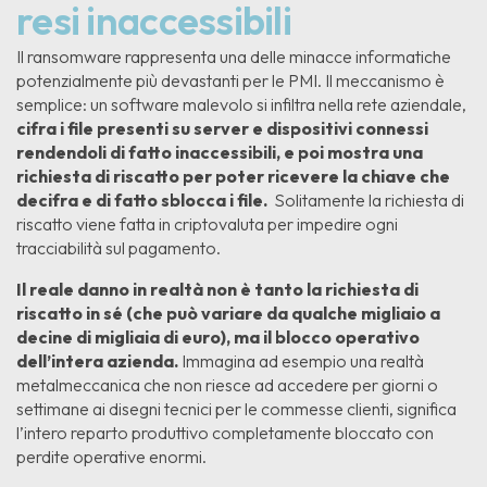
resi inaccessibili
Il ransomware rappresenta una delle minacce informatiche
potenzialmente più devastanti per le PMI. Il meccanismo è
semplice: un software malevolo si infiltra nella rete aziendale,
cifra i file presenti su server e dispositivi connessi
rendendoli di fatto inaccessibili, e poi mostra una
richiesta di riscatto per poter ricevere la chiave che
decifra e di fatto sblocca i file.
Solitamente la richiesta di
riscatto viene fatta in criptovaluta per impedire ogni
tracciabilità sul pagamento.
Il reale danno in realtà non è tanto la richiesta di
riscatto in sé (che può variare da qualche migliaio a
decine di migliaia di euro), ma il blocco operativo
dell’intera azienda.
Immagina ad esempio una realtà
metalmeccanica che non riesce ad accedere per giorni o
settimane ai disegni tecnici per le commesse clienti, significa
l’intero reparto produttivo completamente bloccato con
perdite operative enormi.