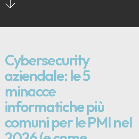
Cybersecurity
aziendale: le 5
minacce
informatiche più
comuni per le PMI nel
2026 (e come